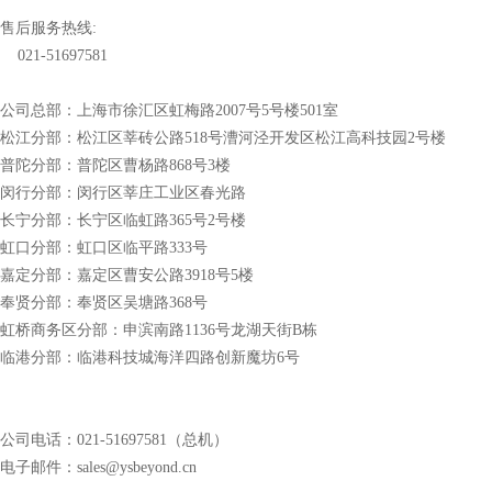
售后服务热线:
021-51697581
公司总部：上海市徐汇区虹梅路2007号5号楼501室
松江分部：松江区莘砖公路518号漕河泾开发区松江高科技园2号楼
普陀分部：普陀区曹杨路868号3楼
闵行分部：闵行区莘庄工业区春光路
长宁分部：长宁区临虹路365号2号楼
虹口分部：虹口区临平路333号
嘉定分部：嘉定区曹安公路3918号5楼
奉贤分部：奉贤区吴塘路368号
虹桥商务区分部：申滨南路1136号龙湖天街B栋
临港分部：临港科技城海洋四路创新魔坊6号
公司电话：021-51697581（总机）
电子邮件：sales@ysbeyond.cn