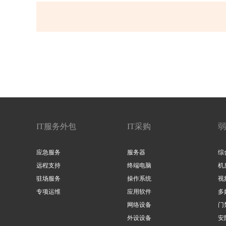
IT服务外包
IT采购
弱
应急服务
服务器
综
远程支持
终端电脑
机
驻场服务
操作系统
视
专项运维
应用软件
多
网络设备
门
外设设备
安