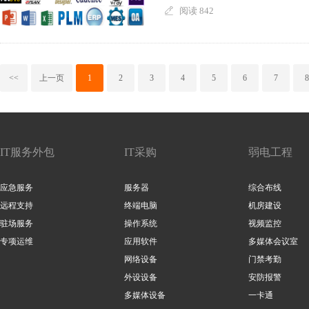
阅读 842
<<
上一页
1
2
3
4
5
6
7
8
IT服务外包
IT采购
弱电工程
应急服务
服务器
综合布线
远程支持
终端电脑
机房建设
驻场服务
操作系统
视频监控
专项运维
应用软件
多媒体会议室
网络设备
门禁考勤
外设设备
安防报警
多媒体设备
一卡通