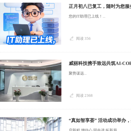
正月初八已复工，随时为您服
您的IT助理已上线！...
阅读 356
威丽科技携手致远共筑AI-C
聚势谋远...
阅读 2368
“真如智享荟” 活动成功举办
启新程 增信心 同奋进 拓新局...