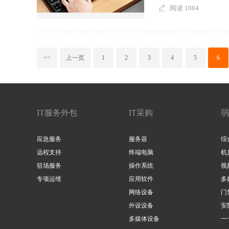
阅读 1084
<<
上一页
1
2
3
4
5
6
IT服务外包
IT采购
弱
应急服务
服务器
综
远程支持
终端电脑
机
驻场服务
操作系统
视
专项运维
应用软件
多
网络设备
门
外设设备
安
多媒体设备
一