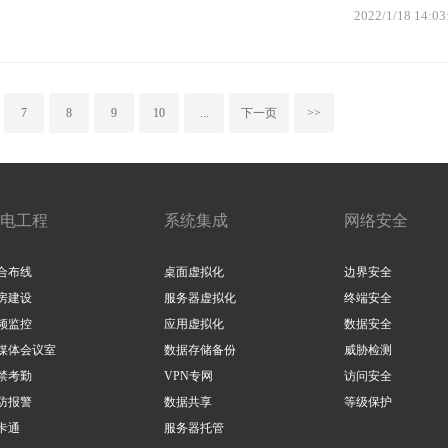
2022/1/18 14:03
7
8
9
10
...
下一页
>>
电工程
系统集成
网络安全
合布线
桌面虚拟化
边界安全
房建设
服务器虚拟化
终端安全
频监控
应用虚拟化
数据安全
媒体会议室
数据存储备份
威胁检测
禁考勤
VPN专网
访问安全
防报警
数据共享
等级保护
卡通
服务器托管