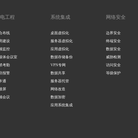
电工程
系统集成
网络安全
合布线
桌面虚拟化
边界安全
房建设
服务器虚拟化
终端安全
频监控
应用虚拟化
数据安全
媒体会议室
数据存储备份
威胁检测
禁考勤
VPN专网
访问安全
防报警
数据共享
等级保护
卡通
服务器托管
接屏
网络改造
频会议
数据加密
应用系统集成