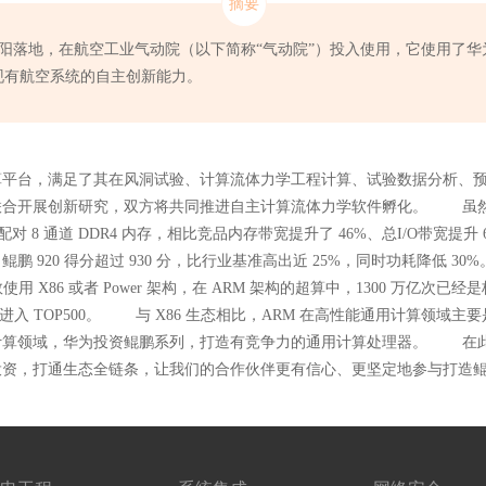
沈阳落地，在航空工业气动院（以下简称“气动院”）投入使用，它使用了华
现有航空系统的自主创新能力。
算平台，满足了其在风洞试验、计算流体力学工程计算、试验数据分析、
联合开展创新研究，双方将共同推进自主计算流体力学软件孵化。 虽
配对 8 通道 DDR4 内存，相比竞品内存带宽提升了 46%、总I/O带宽提升 6
测试中，鲲鹏 920 得分超过 930 分，比行业基准高出近 25%，同时功耗降低 3
数使用 X86 或者 Power 架构，在 ARM 架构的超算中，1300 万亿
亿次，首次进入 TOP500。 与 X86 生态相比，ARM 在高性能通用计
计算领域，华为投资鲲鹏系列，打造有竞争力的通用计算处理器。 在
投资，打通生态全链条，让我们的合作伙伴更有信心、更坚定地参与打造