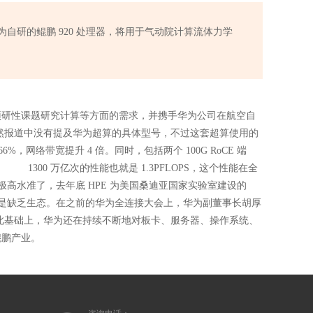
为自研的鲲鹏 920 处理器，将用于气动院计算流体力学
预研性课题研究计算等方面的需求，并携手华为公司在航空自
然报道中没有提及华为超算的具体型号，不过这套超算使用的
6%，网络带宽提升 4 倍。同时，包括两个 100G RoCE 端
0%。 1300 万亿次的性能也就是 1.3PFLOPS，这个性能在全
次已经是极高水准了，去年底 HPE 为美国桑迪亚国家实验室建设的
算领域主要是缺乏生态。在之前的华为全连接大会上，华为副董事长胡厚
此基础上，华为还在持续不断地对板卡、服务器、操作系统、
鲲鹏产业。