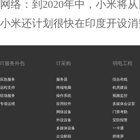
网络：到2020年中，小米将从目
小米还计划很快在印度开设消
IT服务外包
IT采购
弱电工程
应急服务
服务器
综合布线
远程支持
终端电脑
机房建设
驻场服务
操作系统
视频监控
专项运维
应用软件
多媒体会议室
网络设备
门禁考勤
外设设备
安防报警
多媒体设备
一卡通
企业邮箱
拼接屏