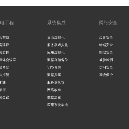
电工程
系统集成
网络安全
合布线
桌面虚拟化
边界安全
房建设
服务器虚拟化
终端安全
频监控
应用虚拟化
数据安全
媒体会议室
数据存储备份
威胁检测
禁考勤
VPN专网
访问安全
防报警
数据共享
等级保护
卡通
服务器托管
接屏
网络改造
频会议
数据加密
应用系统集成