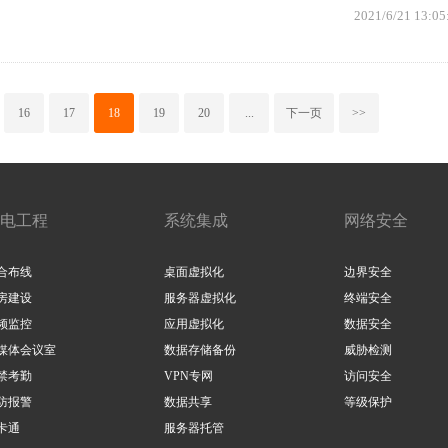
2021/6/21 13:05
16
17
18
19
20
...
下一页
>>
电工程
系统集成
网络安全
合布线
桌面虚拟化
边界安全
房建设
服务器虚拟化
终端安全
频监控
应用虚拟化
数据安全
媒体会议室
数据存储备份
威胁检测
禁考勤
VPN专网
访问安全
防报警
数据共享
等级保护
卡通
服务器托管