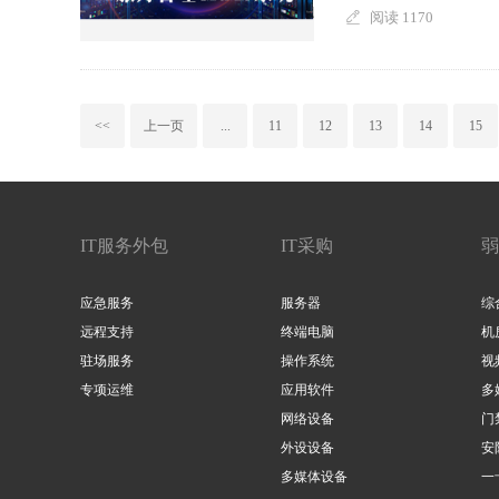
阅读 1170
<<
上一页
...
11
12
13
14
15
IT服务外包
IT采购
弱
应急服务
服务器
综
远程支持
终端电脑
机
驻场服务
操作系统
视
专项运维
应用软件
多
网络设备
门
外设设备
安
多媒体设备
一